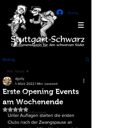
Anmelden
Beitrag
Alle News
djjolly
Alle News
1. März 2022
1 Min. Lesezeit
Erste Opening Events
Stuttgart-Schwarz Events
am Wochenende
Wochenend-Tipps
Mit NaN von 5 Sternen bewertet.
Konzerte Pre+Reviews
Unter Auflagen starten die ersten 
Shopping
Clubs nach der Zwangspause an 