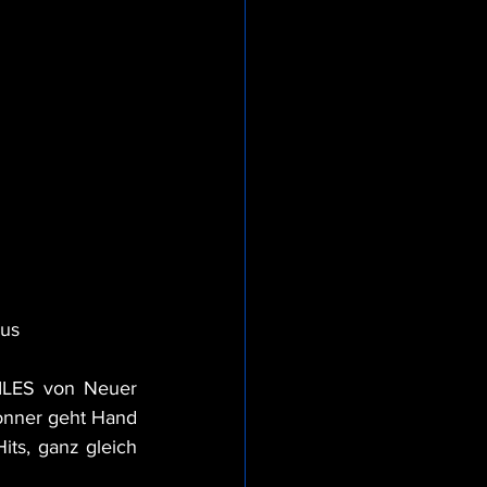
eus
ILES von Neuer 
onner geht Hand 
s, ganz gleich 