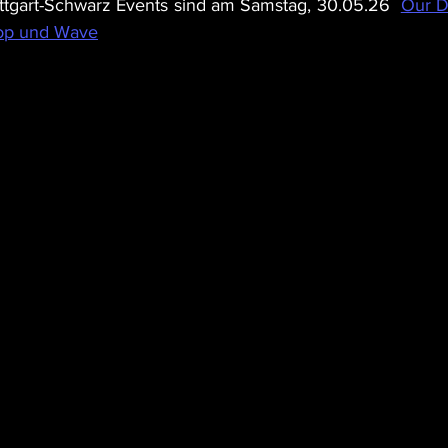
ttgart-Schwarz Events sind am Samstag, 30.05.26  
Our D
op und Wave