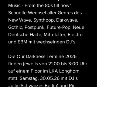
Music - From the 80s till now“. 
Schnelle Wechsel aller Genres des 
New Wave, Synthpop, Darkwave, 
Gothic, Postpunk, Future-Pop, Neue 
Deutsche Härte, Mittelalter, Electro 
und EBM mit wechselnden DJ‘s.
Die Our Darkness Termine 2026 
finden jeweils von 21:00 bis 3:00 Uhr 
auf einem Floor im LKA Longhorn 
statt. Samstag, 30.05.26 mit DJ’s 
Jolly (Schwarzes Berlin) und Ric 
(Popandwave)
Eintritt: 9,- EUR ohne Verzehrbon
LKA Longhorn
Heiligenwiese 6, 70327 Stuttgart
Homepage:  
https://lka-longhorn.de