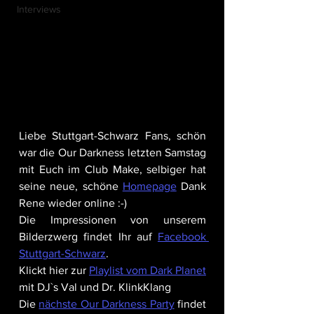
Interviews
Liebe Stuttgart-Schwarz Fans, schön 
war die Our Darkness letzten Samstag 
mit Euch im Club Make, selbiger hat 
seine neue, schöne 
Homepage
 Dank 
Rene wieder online :-)
Die Impressionen von unserem 
Bilderzwerg findet Ihr auf 
Facebook 
Stuttgart-Schwarz
.
Klickt hier zur 
Playlist vom Dark Planet
mit DJ`s Val und Dr. KlinkKlang 
Die 
nächste Our Darkness Party
 findet 