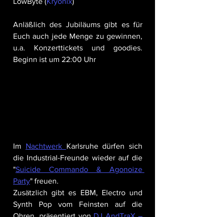
LowByte (
Kryonix
) 
Anläßlich des Jubiläums gibt es für 
Euch auch jede Menge zu gewinnen, 
u.a. Konzerttickets und goodies. 
Beginn ist um 22:00 Uhr
Im 
Nachtwerk 
Karlsruhe dürfen sich 
die Industrial-Freunde wieder auf die 
"
Suicide Commando & Agonoize 
Party
" freuen.
Zusätzlich gibt es EBM, Electro und 
Synth Pop vom Feinsten auf die 
Ohren, präsentiert von 
DJ AndTraX – 