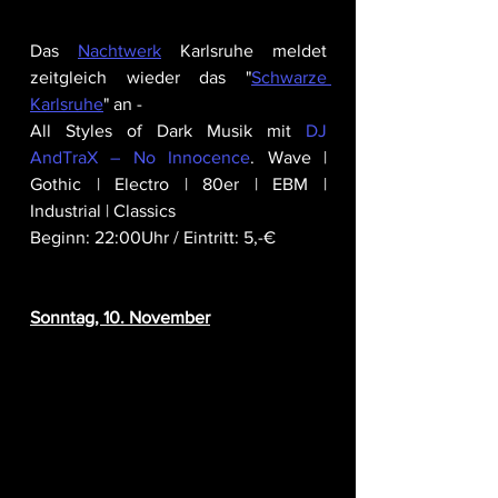
Das 
Nachtwerk
 Karlsruhe meldet 
zeitgleich wieder das "
Schwarze 
Karlsruhe
" an -  
All Styles of Dark Musik mit 
DJ 
AndTraX – No Innocence
. Wave | 
Gothic | Electro | 80er | EBM | 
Industrial | Classics
Beginn: 22:00Uhr / Eintritt: 5,-€
Sonntag, 10. November