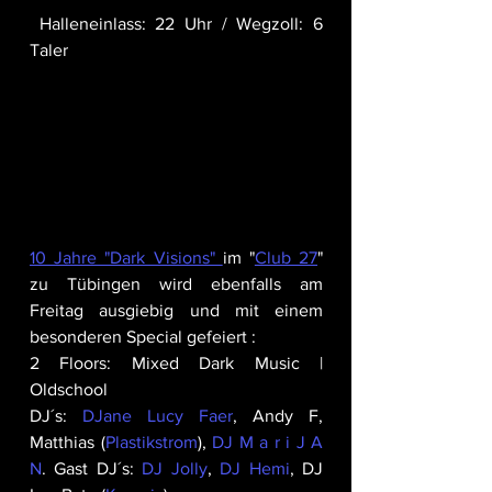
 Halleneinlass: 22 Uhr / Wegzoll: 6 
Taler 
10 Jahre "Dark Visions" 
im "
Club 27
" 
zu Tübingen wird ebenfalls am 
Freitag ausgiebig und mit einem 
besonderen Special gefeiert :
2 Floors: Mixed Dark Music | 
Oldschool
DJ´s: 
DJane Lucy Faer
, Andy F, 
Matthias (
Plastikstrom
), 
DJ M a r i J A 
N
. Gast DJ´s: 
DJ Jolly
, 
DJ Hemi
, DJ 