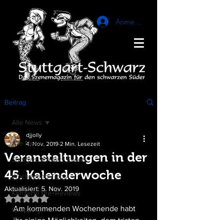
Anmelden
Beitrag
Alle News
djjolly
Alle News
4. Nov. 2019
2 Min. Lesezeit
Veranstaltungen in der
Stuttgart-Schwarz Events
45. Kalenderwoche
Wochenend-Tipps
Aktualisiert:
5. Nov. 2019
Konzerte Pre+Reviews
Mit NaN von 5 Sternen bewertet.
Am kommenden Wochenende habt 
Shopping